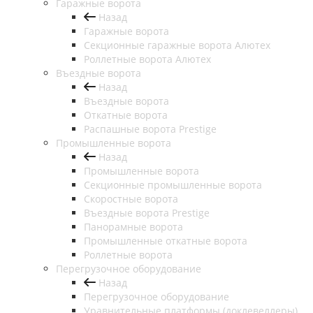
Гаражные ворота
Назад
Гаражные ворота
Секционные гаражные ворота Алютех
Роллетные ворота Алютех
Въездные ворота
Назад
Въездные ворота
Откатные ворота
Распашные ворота Prestige
Промышленные ворота
Назад
Промышленные ворота
Секционные промышленные ворота
Скоростные ворота
Въездные ворота Prestige
Панорамные ворота
Промышленные откатные ворота
Роллетные ворота
Перегрузочное оборудование
Назад
Перегрузочное оборудование
Уравнительные платформы (доклевеллеры)