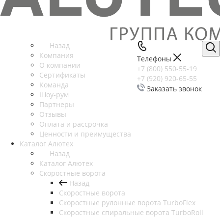
Назад
Компания
Телефоны
О компании
+7 (800) 550-55-19
Сертификаты
+7 (920) 920-65-55
Команда
Заказать звонок
Шоу-рум
Партнеры
Отзывы
Оплата и рассрочка
Ценности и преимущества
Каталог Алютех
Назад
Каталог Алютех
Скоростные ворота
Назад
Скоростные ворота
Скоростные рулонные ворота TurboFlex
Скоростные спиральные ворота TurboRoll