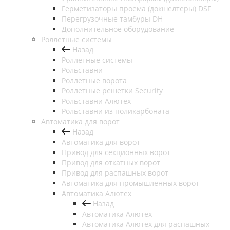
Герметизаторы проема (докшелтеры) DSF
Перегрузочные тамбуры DH
Дополнительное оборудование
Роллетные системы
Назад
Роллетные системы
Рольставни
Роллетные ворота
Роллетные решетки Security
Рольставни Алютех
Рольставни из поликарбоната
Автоматика для ворот
Назад
Автоматика для ворот
Привод для секционных ворот
Привод для откатных ворот
Привод для распашных ворот
Автоматика для промышленных ворот
Автоматика Алютех
Назад
Автоматика Алютех
Автоматика Алютех для распашных