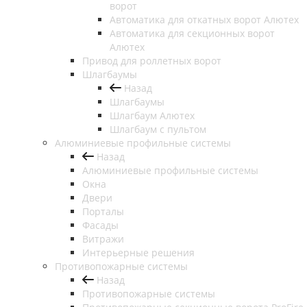
ворот
Автоматика для откатных ворот Алютех
Автоматика для секционных ворот
Алютех
Привод для роллетных ворот
Шлагбаумы
Назад
Шлагбаумы
Шлагбаум Алютех
Шлагбаум с пультом
Алюминиевые профильные системы
Назад
Алюминиевые профильные системы
Окна
Двери
Порталы
Фасады
Витражи
Интерьерные решения
Противопожарные системы
Назад
Противопожарные системы