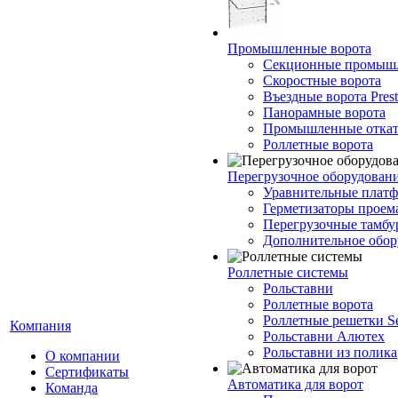
Промышленные ворота
Секционные промышл
Скоростные ворота
Въездные ворота Prest
Панорамные ворота
Промышленные откат
Роллетные ворота
Перегрузочное оборудован
Уравнительные платф
Герметизаторы проем
Перегрузочные тамб
Дополнительное обор
Роллетные системы
Рольставни
Роллетные ворота
Роллетные решетки Se
Компания
Рольставни Алютех
Рольставни из полика
О компании
Сертификаты
Автоматика для ворот
Команда