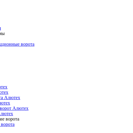
я
кционные ворота
ютех
ютех
та Алютех
лютех
 ворот Алютех
Алютех
 ворота