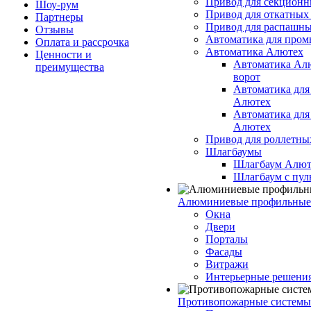
Привод для секционн
Шоу-рум
Привод для откатных
Партнеры
Привод для распашны
Отзывы
Автоматика для про
Оплата и рассрочка
Автоматика Алютех
Ценности и
Автоматика Ал
преимущества
ворот
Автоматика для
Алютех
Автоматика для
Алютех
Привод для роллетны
Шлагбаумы
Шлагбаум Алют
Шлагбаум с пул
Алюминиевые профильные
Окна
Двери
Порталы
Фасады
Витражи
Интерьерные решени
Противопожарные системы