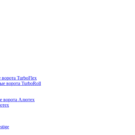
 ворота TurboFlex
е ворота TurboRoll
е ворота Алютех
ютех
stige