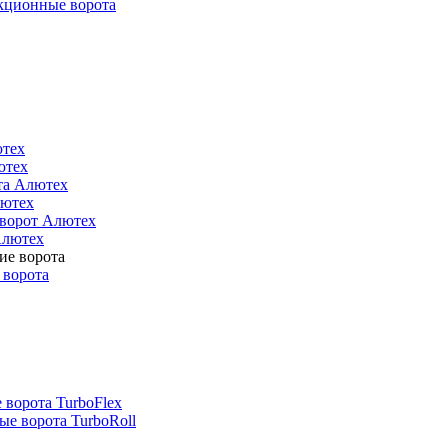
кционные ворота
ютех
ютех
та Алютех
лютех
 ворот Алютех
Алютех
 ворота
 ворота TurboFlex
е ворота TurboRoll