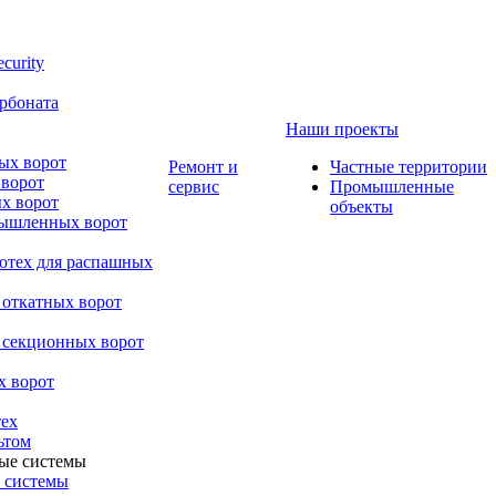
curity
рбоната
Наши проекты
ых ворот
Ремонт и
Частные территории
 ворот
сервис
Промышленные
х ворот
объекты
мышленных ворот
ютех для распашных
 откатных ворот
 секционных ворот
х ворот
ех
ьтом
 системы