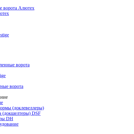
е ворота Алютех
ютех
stige
енные ворота
ige
ные ворота
ие
ормы (доклевеллеры)
а (докшелтеры) DSF
уры DH
удование