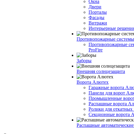
Окна
Двери
Порталы
Фасады
Витражи
Интерьерные решени
Противопожарные системы
Противопожарные се
ProFire
Заборы
Внешняя солнцезащита
Ворота Алютех
Гаражные ворота Ал
Панели для ворот Ал
Промышленные воро
Распашные ворота А
Ролики для откатных
Секционные ворота 
Распашные автоматические