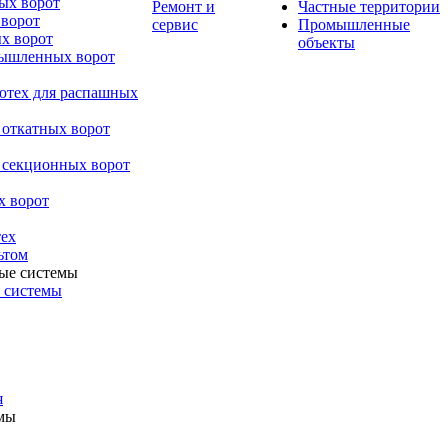
ых ворот
Ремонт и
Частные территории
 ворот
сервис
Промышленные
х ворот
объекты
мышленных ворот
ютех для распашных
 откатных ворот
 секционных ворот
х ворот
ех
ьтом
 системы
я