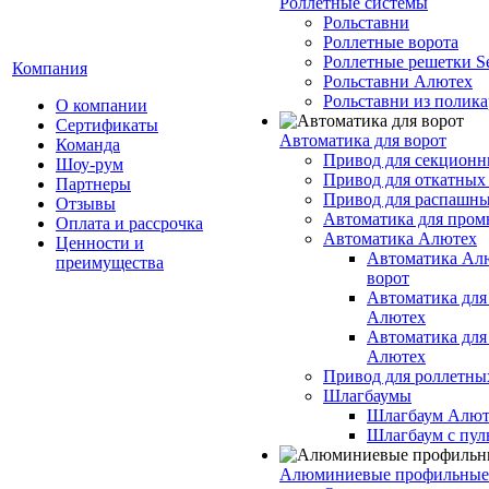
Роллетные системы
Рольставни
Роллетные ворота
Роллетные решетки Se
Компания
Рольставни Алютех
Рольставни из полика
О компании
Сертификаты
Автоматика для ворот
Команда
Привод для секционн
Шоу-рум
Привод для откатных
Партнеры
Привод для распашны
Отзывы
Автоматика для про
Оплата и рассрочка
Автоматика Алютех
Ценности и
Автоматика Ал
преимущества
ворот
Автоматика для
Алютех
Автоматика для
Алютех
Привод для роллетны
Шлагбаумы
Шлагбаум Алют
Шлагбаум с пул
Алюминиевые профильные