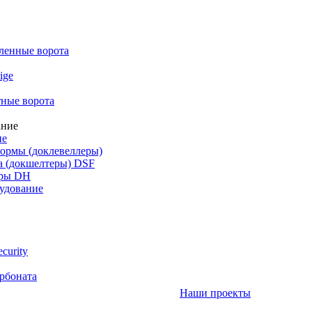
енные ворота
ige
ные ворота
ие
ормы (доклевеллеры)
а (докшелтеры) DSF
уры DH
удование
curity
рбоната
Наши проекты