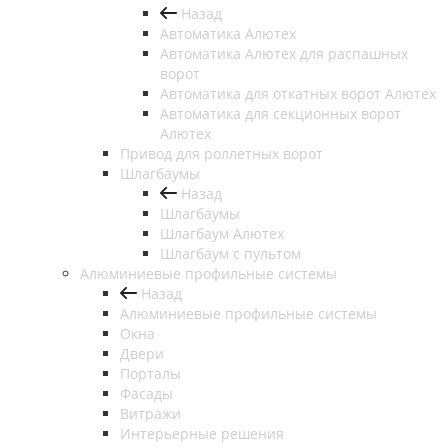
Назад
Автоматика Алютех
Автоматика Алютех для распашных
ворот
Автоматика для откатных ворот Алютех
Автоматика для секционных ворот
Алютех
Привод для роллетных ворот
Шлагбаумы
Назад
Шлагбаумы
Шлагбаум Алютех
Шлагбаум с пультом
Алюминиевые профильные системы
Назад
Алюминиевые профильные системы
Окна
Двери
Порталы
Фасады
Витражи
Интерьерные решения