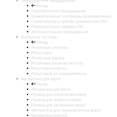
Перегрузочное оборудование
Назад
Перегрузочное оборудование
Уравнительные платформы (доклевеллеры)
Герметизаторы проема (докшелтеры) DSF
Перегрузочные тамбуры DH
Дополнительное оборудование
Роллетные системы
Назад
Роллетные системы
Рольставни
Роллетные ворота
Роллетные решетки Security
Рольставни Алютех
Рольставни из поликарбоната
Автоматика для ворот
Назад
Автоматика для ворот
Привод для секционных ворот
Привод для откатных ворот
Привод для распашных ворот
Автоматика для промышленных ворот
Автоматика Алютех