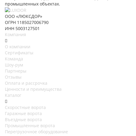
промышленных объектах.
ООО «ЛЮКСДОР»
ОГРН 1185027006790
ИНН 5003127501
Компания
О компании
Сертификаты
Команда
Шоу-рум
Партнеры
Отзывы
Оплата и рассрочка
Ценности и преимущества
Каталог
Скоростные ворота
Гаражные ворота
Въездные ворота
Промышленные ворота
Перегрузочное оборудование