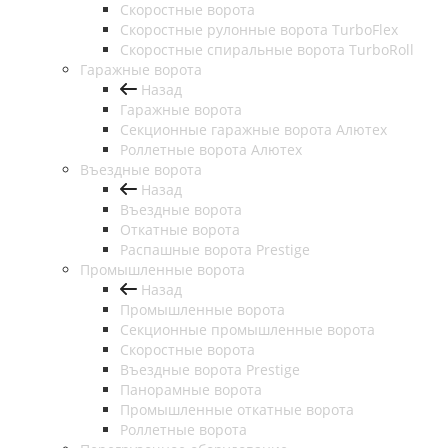
Скоростные ворота
Скоростные рулонные ворота TurboFlex
Скоростные спиральные ворота TurboRoll
Гаражные ворота
Назад
Гаражные ворота
Секционные гаражные ворота Алютех
Роллетные ворота Алютех
Въездные ворота
Назад
Въездные ворота
Откатные ворота
Распашные ворота Prestige
Промышленные ворота
Назад
Промышленные ворота
Секционные промышленные ворота
Скоростные ворота
Въездные ворота Prestige
Панорамные ворота
Промышленные откатные ворота
Роллетные ворота