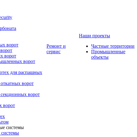
curity
рбоната
Наши проекты
ых ворот
Ремонт и
Частные территории
 ворот
сервис
Промышленные
х ворот
объекты
мышленных ворот
ютех для распашных
 откатных ворот
 секционных ворот
х ворот
ех
ьтом
 системы