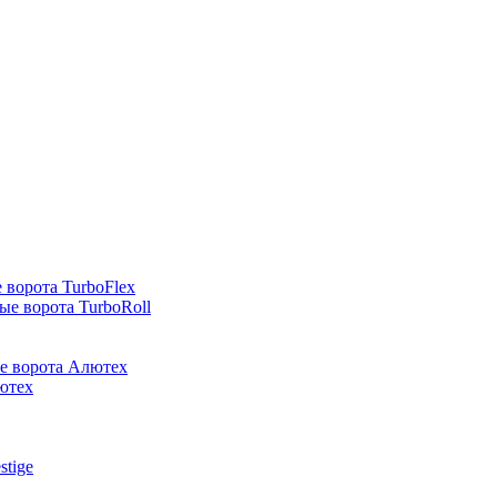
 ворота TurboFlex
е ворота TurboRoll
е ворота Алютех
ютех
stige