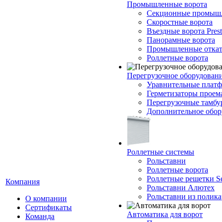
Промышленные ворота
Секционные промышл
Скоростные ворота
Въездные ворота Prest
Панорамные ворота
Промышленные откат
Роллетные ворота
Перегрузочное оборудован
Уравнительные платф
Герметизаторы проем
Перегрузочные тамб
Дополнительное обор
Роллетные системы
Рольставни
Роллетные ворота
Роллетные решетки Se
Компания
Рольставни Алютех
Рольставни из полика
О компании
Сертификаты
Автоматика для ворот
Команда