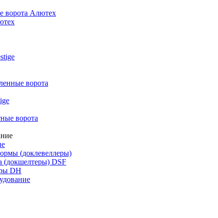
е ворота Алютех
ютех
stige
енные ворота
ige
ные ворота
ие
ормы (доклевеллеры)
а (докшелтеры) DSF
уры DH
удование