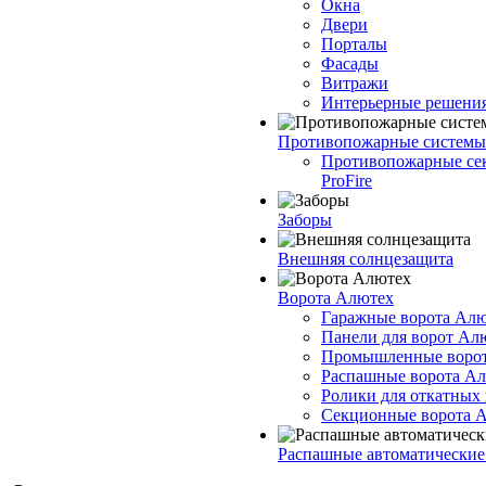
Окна
Двери
Порталы
Фасады
Витражи
Интерьерные решени
Противопожарные системы
Противопожарные се
ProFire
Заборы
Внешняя солнцезащита
Ворота Алютех
Гаражные ворота Ал
Панели для ворот Ал
Промышленные воро
Распашные ворота А
Ролики для откатных
Секционные ворота 
Распашные автоматические