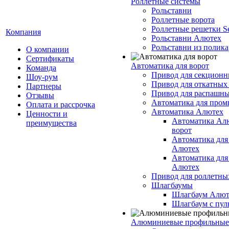
Роллетные системы
Рольставни
Роллетные ворота
Роллетные решетки Se
Компания
Рольставни Алютех
Рольставни из полика
О компании
Сертификаты
Автоматика для ворот
Команда
Привод для секционн
Шоу-рум
Привод для откатных
Партнеры
Привод для распашны
Отзывы
Автоматика для про
Оплата и рассрочка
Автоматика Алютех
Ценности и
Автоматика Ал
преимущества
ворот
Автоматика для
Алютех
Автоматика для
Алютех
Привод для роллетны
Шлагбаумы
Шлагбаум Алют
Шлагбаум с пул
Алюминиевые профильные