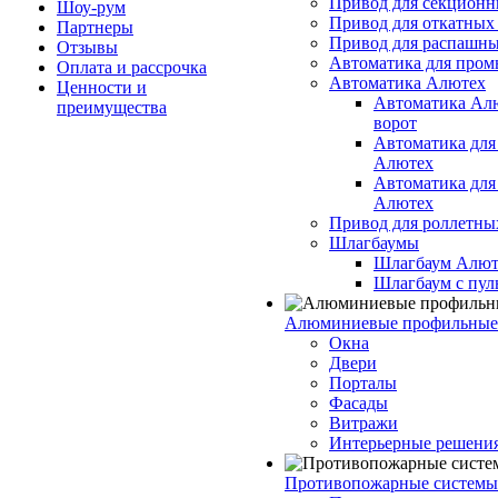
Привод для секционн
Шоу-рум
Привод для откатных
Партнеры
Привод для распашны
Отзывы
Автоматика для про
Оплата и рассрочка
Автоматика Алютех
Ценности и
Автоматика Ал
преимущества
ворот
Автоматика для
Алютех
Автоматика для
Алютех
Привод для роллетны
Шлагбаумы
Шлагбаум Алют
Шлагбаум с пул
Алюминиевые профильные
Окна
Двери
Порталы
Фасады
Витражи
Интерьерные решени
Противопожарные системы