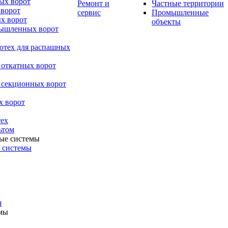
ых ворот
Ремонт и
Частные территории
 ворот
сервис
Промышленные
х ворот
объекты
мышленных ворот
ютех для распашных
 откатных ворот
 секционных ворот
х ворот
ех
ьтом
 системы
я