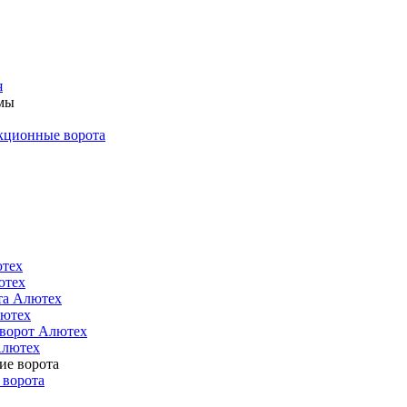
я
кционные ворота
ютех
ютех
та Алютех
лютех
 ворот Алютех
Алютех
 ворота