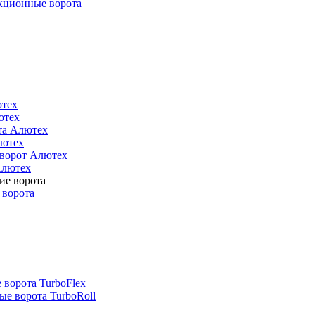
кционные ворота
ютех
ютех
та Алютех
лютех
 ворот Алютех
Алютех
 ворота
 ворота TurboFlex
е ворота TurboRoll