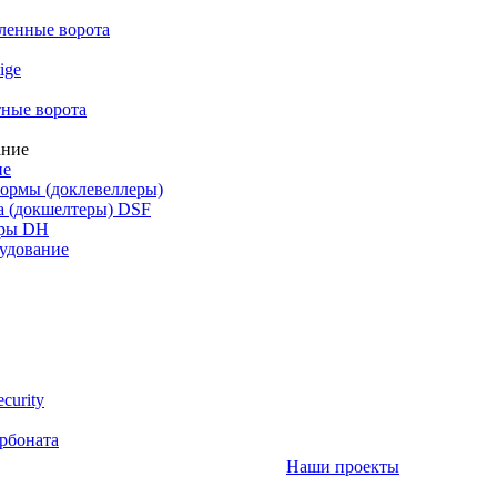
енные ворота
ige
ные ворота
ие
ормы (доклевеллеры)
а (докшелтеры) DSF
уры DH
удование
curity
рбоната
Наши проекты