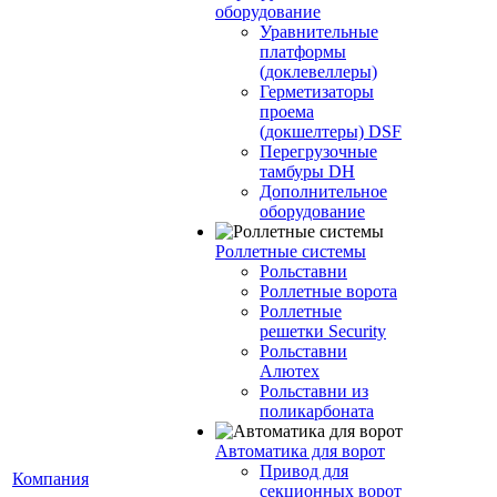
оборудование
Уравнительные
платформы
(доклевеллеры)
Герметизаторы
проема
(докшелтеры) DSF
Перегрузочные
тамбуры DH
Дополнительное
оборудование
Роллетные системы
Рольставни
Роллетные ворота
Роллетные
решетки Security
Рольставни
Алютех
Рольставни из
поликарбоната
Автоматика для ворот
Привод для
Компания
секционных ворот