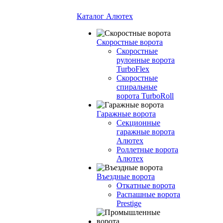
Каталог Алютех
Скоростные ворота
Скоростные
рулонные ворота
TurboFlex
Скоростные
спиральные
ворота TurboRoll
Гаражные ворота
Секционные
гаражные ворота
Алютех
Роллетные ворота
Алютех
Въездные ворота
Откатные ворота
Распашные ворота
Prestige