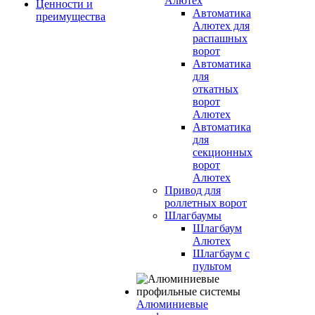
Алютех
Ценности и
Автоматика
преимущества
Алютех для
распашных
ворот
Автоматика
для
откатных
ворот
Алютех
Автоматика
для
секционных
ворот
Алютех
Привод для
роллетных ворот
Шлагбаумы
Шлагбаум
Алютех
Шлагбаум с
пультом
Алюминиевые