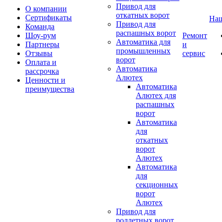
Привод для
О компании
откатных ворот
Сертификаты
Наш
Привод для
Команда
распашных ворот
Шоу-рум
Ремонт
Автоматика для
Партнеры
и
промышленных
Отзывы
сервис
ворот
Оплата и
Автоматика
рассрочка
Алютех
Ценности и
Автоматика
преимущества
Алютех для
распашных
ворот
Автоматика
для
откатных
ворот
Алютех
Автоматика
для
секционных
ворот
Алютех
Привод для
роллетных ворот