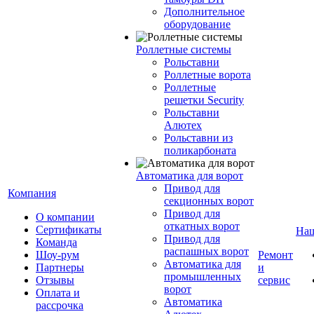
Дополнительное
оборудование
Роллетные системы
Рольставни
Роллетные ворота
Роллетные
решетки Security
Рольставни
Алютех
Рольставни из
поликарбоната
Автоматика для ворот
Привод для
Компания
секционных ворот
Привод для
О компании
откатных ворот
Сертификаты
Наш
Привод для
Команда
распашных ворот
Шоу-рум
Ремонт
Автоматика для
Партнеры
и
промышленных
Отзывы
сервис
ворот
Оплата и
Автоматика
рассрочка