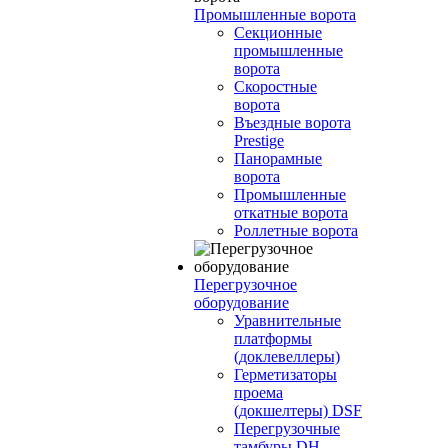
Промышленные ворота
Секционные
промышленные
ворота
Скоростные
ворота
Въездные ворота
Prestige
Панорамные
ворота
Промышленные
откатные ворота
Роллетные ворота
Перегрузочное
оборудование
Уравнительные
платформы
(доклевеллеры)
Герметизаторы
проема
(докшелтеры) DSF
Перегрузочные
тамбуры DH